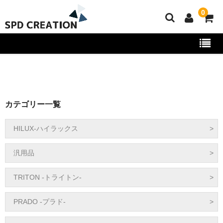
0
HOME
協力取付店舗
カテゴリー一覧
特定商取引
HILUX-ハイラックス
ショップ利用案内
カテゴリ
汎用品
お問い合わせ
TRITON -トライトン-
コラム
PRADO -プラド-