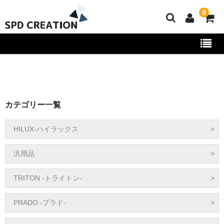
0
HOME
協力取付店舗
カテゴリー一覧
特定商取引
HILUX-ハイラックス
ショップ利用案内
カテゴリ
汎用品
お問い合わせ
TRITON -トライトン-
コラム
PRADO -プラド-