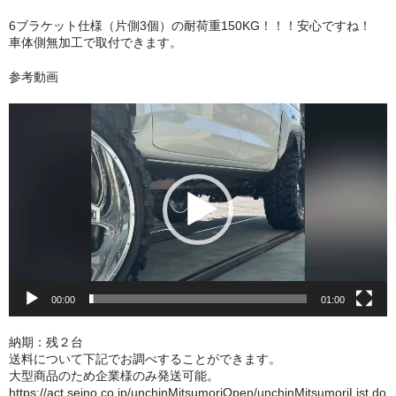
6ブラケット仕様（片側3個）の耐荷重150KG！！！安心ですね！
車体側無加工で取付できます。
参考動画
動
画
プ
レ
ー
ヤ
ー
00:00
01:00
納期：残２台
送料について下記でお調べすることができます。
大型商品のため企業様のみ発送可能。
https://act.seino.co.jp/unchinMitsumoriOpen/unchinMitsumoriList.do